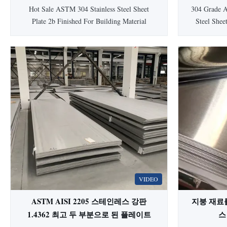
났습니다
Hot Sale ASTM 304 Stainless Steel Sheet
304 Grade A
Plate 2b Finished For Building Material
Steel Shee
Product Description 304 is the most versatile
Product In
and widely used of all stainless steels. Its
chemical eq
chemical composition, mechanical properties,
steel items 
weldability and corrosion/oxidation resistance
decorat
provide the best all-round performanc...
appliances a
VIDEO
ASTM AISI 2205 스테인레스 강판
지붕 재료를
1.4362 최고 두 부분으로 된 플레이트
스 