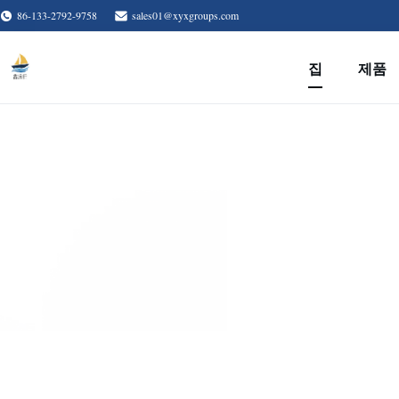
86-133-2792-9758
sales01@xyxgroups.com
집
제품