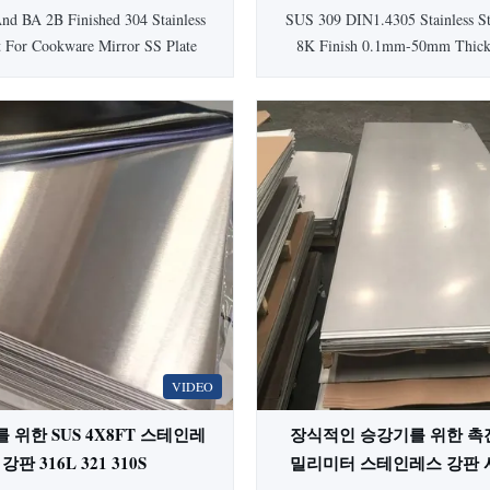
평면 장
nd BA 2B Finished 304 Stainless
SUS 309 DIN1.4305 Stainless St
t For Cookware Mirror SS Plate
8K Finish 0.1mm-50mm Thick
troduction 1)Used in industrial,
Flat Sheet Product Introduction
uipment 2)Used in life stainless
stainless steel is a general purpo
3)Building materials, architectural
steel. It is an alloy material con
ion 4)Storage tanks used for
carbon, nickel and chromium
nd kitchen equipment. Product ...
magnetic stainless steel material
...
VIDEO
 위한 SUS 4X8FT 스테인레
장식적인 승강기를 위한 촉진 
강판 316L 321 310S
밀리미터 스테인레스 강판 시트