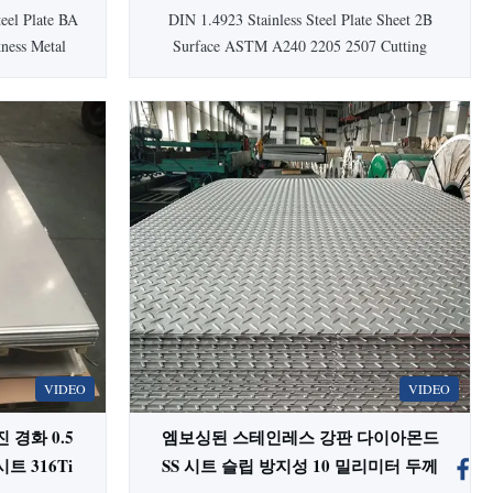
거울 필름이있는 철판
eel Plate BA
DIN 1.4923 Stainless Steel Plate Sheet 2B
ness Metal
Surface ASTM A240 2205 2507 Cutting
 300 series
Processing Mirror Steel Sheet With Film
se stainless
Stainless Steel Plate Description Stainless
taining iron,
steel is an alloy of Iron with a minimum of
, a non-
10.5% Chromium. Chromium produces a
 with better
thin layer of oxide on the surface of the steel
known as ...
VIDEO
VIDEO
경화 0.5
엠보싱된 스테인레스 강판 다이아몬드
 316Ti
SS 시트 슬립 방지성 10 밀리미터 두께