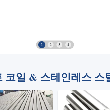
2
1
3
4
 코일 & 스테인레스 스