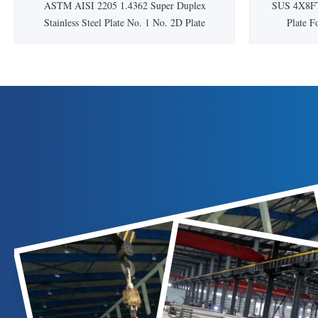
부식 저항성
ASTM AISI 2205 1.4362 Super Duplex
SUS 4X8FT 
Stainless Steel Plate No. 1 No. 2D Plate
Plate F
Stock Corrosion Resistance Product
Introductio
Introduction 1. Compared with 316L and
corrosi
317L austenitic stainless steel, duplex
appearance
stainless steel 2205 alloy has superior
heavy indu
performance in pitting and crevice corrosion
goods in
resistance. It has high ...