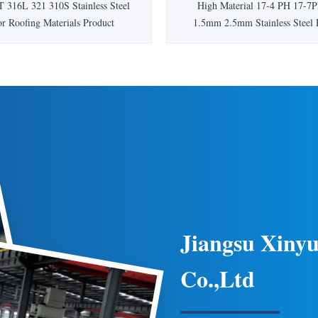
316L 321 310S Stainless Steel
High Material 17-4 PH 17-
or Roofing Materials Product
1.5mm 2.5mm Stainless Steel P
n Stainless steel because of good
Price For Elevator Decorativ
on resistance, and has a good
Description 17-4PH is martensiti
 and other characteristics, so in
hardened stainless steel. 17-4p
stry, light industry, household
are easy to adjust the strength l
dustry and building decoration
adjusted by changing the heat
industry to ...
process. ...
Jiangsu Xiny
Co.,Ltd