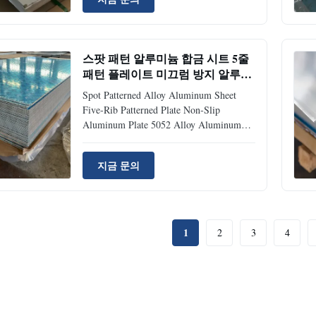
2006, ASTM B209, JIS H4000-2006, etc
OTHER MODELS AVAILABLE 1050,
1060, 1200, 1070, 1080, 1100, a1100P,
3003, 3004, 5052, 5652, 5154, 5254,
스팟 패턴 알루미늄 합금 시트 5줄
5454, 5083, 5754, 5086, 5056, 5456,
패턴 플레이트 미끄럼 방지 알루미
2A12, 2024, 2014, 6061, 6062, 6063,
늄 플레이트 5052 합금 알루미늄 플
6082, 7003, 7004, 7075, 8010, 8020, etc
Spot Patterned Alloy Aluminum Sheet
레이트
SIZE Thickness: 0.05mm to 220mm |
Five-Rib Patterned Plate Non-Slip
Width: 2
Aluminum Plate 5052 Alloy Aluminum
Plate High-quality five-rib patterned
aluminum plate with non-slip surface,
지금 문의
manufactured from 5052 alloy aluminum
for superior performance and durability.
Aluminum Alloy Specifications Our
aluminum plates are available in various
grades and specifications to meet diverse
1
2
3
4
industrial requirements. The 7075T651
aluminum plate represents our premium
aviation-grade materials.