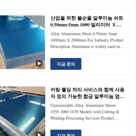
low strength, heat treatment can not be
strengthened, machinability is not good;
easy to withstand a variety of pressure
산업을 위한 불순물 알루미늄 쉬트
processing and elongation, bending. 1060
0.50mm-5mm 1000 밀리미터 Ｘ
aluminum sheet is widely used in products
2000 밀리미터
with low requirements for strength. It is
Alloy Aluminium Sheet 0.50mm-5mm
1000mm X 2000mm For Industry Product
Description Aluminum is widely used in
electronics, packaging, construction,
machinery, and so on. According to the
지금 문의
chemical composition, it is divided into
alloy aluminum and pure aluminum.
According to the processing shape, it is
divided into aluminum coil, aluminum
커팅 웰딩 처리 서비스와 함께 사용
plate, aluminum sheet, aluminum strip,
자 정의 가능한 합금 알루미늄 엽
aluminum tube, aluminum rod, aluminum
1050 1060 1070 모델
profile and so on. Standard GB, JIS, DIN,
Customizable Alloy Aluminum Sheets
ASTM Material 1050
1050 1060 1070 Models with Cutting &
Welding Processing Services Product
Specifications Standard GB/T3190-2008,
GB/T3880-2006, ASTM B209, JIS
지금 문의