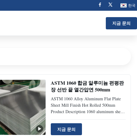
한국
지금 문의
ASTM 1060 합금 알루미늄 편평판
장 선반 끝 열간압연 500mm
ASTM 1060 Alloy Aluminum Flat Plate
Sheet Mill Finish Hot Rolled 500mm
Product Description 1060 aluminum sheet
belongs to industrial pure aluminum, with
high plasticity, corrosion resistance,
지금 문의
electrical and thermal conductivity, but