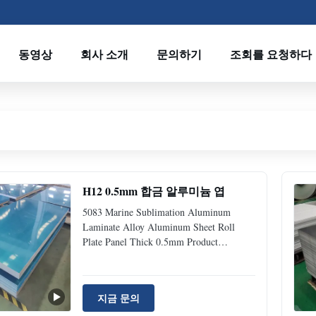
동영상
회사 소개
문의하기
조회를 요청하다
H12 0.5mm 합금 알루미늄 엽
5083 Marine Sublimation Aluminum
Laminate Alloy Aluminum Sheet Roll
Plate Panel Thick 0.5mm Product
Description 5083 is highly resistant to
attack by both seawater and industrial
chemical environments. Alloy 5083 also
지금 문의
retains exceptional strength after welding.
It has the highest strength of the non-heat