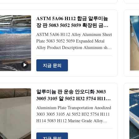
treatable alloys but is not recommended for
use in temperatures in excess of 65°C.
ASTM 5A06 H112 합금 알루미늄
Aluminium Alloy Thickness (mm) Width
장 판 5083 5052 5059 확장된 금속
(mm) Temper 105,010,601,100 0.2-2.0
합금
800-2000 H14,H16
ASTM 5A06 H112 Alloy Aluminum Sheet
Plate 5083 5052 5059 Expanded Metal
Alloy Product Description Aluminum sheet
is widely used in products with low
requirements for strength. It is commonly
지금 문의
used in signboards, billboards, building
exterior decoration, bus bodies, wall
decoration of high-rise buildings and
factories, kitchen sinks, lamp holders, fan
알루미늄 판 운송 안오디화 3003
blades, electronic parts, chemical
3005 3105 알 5052 H32 5754 H111
instruments, sheet processing parts, deep-
H114 5083 H112 해양용 알루미늄
drawn or spun concave vessels, welded
Aluminium Plate Transportation Anodized
판
parts, heat
3003 3005 3105 Al 5052 H32 5754 H111
H114 5083 H112 Marine Grade Alloy
Aluminum Sheet Product Specifications
STANDARD GB/T3190-2008, GB/T3880-
지금 문의