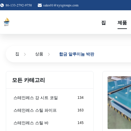
86-133-2792-9758
sales01@xyxgroups.com
집
제품
합금 알루미늄 박판
집
상품
모든 카테고리
스테인레스 강 시트 코일
134
스테인레스 스틸 파이프
163
스테인레스 스틸 바
145