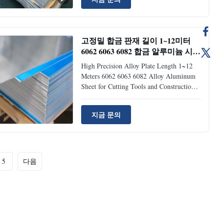
H4000-2006, etc. Available Models 1050,
1060, 1200, 1070, 1080, 1100, a1100P,
3003, 3004, 5052, 5652, 5154, 5254,
5454, 5083, 5754, 5086, 5056, 5456,
고정밀 합금 판재 길이 1~12미터
2A12, 2024, 2014, 6061, 6062, 6063,
6062 6063 6082 합금 알루미늄 시트
6082, 7003, 7004, 7075, 8010, 8020, etc.
절삭 공구 및 건설용
Size Range Thickness: 0.05mm to 220mm
High Precision Alloy Plate Length 1~12
| Width: 2-2500mm | Length: 1-12
Meters 6062 6063 6082 Alloy Aluminum
Sheet for Cutting Tools and Construction
Premium aluminum sheets available in
lengths from 1 to 12 meters, specifically
지금 문의
engineered for cutting tools and
construction applications requiring high
precision and durability. Product
Specifications Standard GB/T3190-2008,
GB/T3880-2006, ASTM B209, JIS
5
다음
H4000-2006, etc. Available Models 1050,
1060, 1200, 1070, 1080, 1100, a1100P,
3003, 3004, 5052, 5652, 5154,