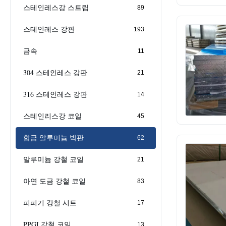
스테인레스강 스트립
89
스테인레스 강판
193
금속
11
304 스테인레스 강판
21
316 스테인레스 강판
14
스테인리스강 코일
45
합금 알루미늄 박판
62
알루미늄 강철 코일
21
아연 도금 강철 코일
83
피피기 강철 시트
17
PPGI 강철 코일
13