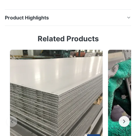
Product Highlights
TP304L 304 스테인리스 스틸 엽판 0.5mm 두께 인옥스
Related Products
장식용 엽판에 대한 고강도 제품 설명 304 스테인리스 스
틸 시트는 스테인리스 스틸 중 가장 인기 있고 경제적입니
다.304 스테인리스 시트는 많은 화학적 부식 물질뿐만 아
니라 산업 대기 및 해양 환경에 대한 좋은 부식 저항성을
제공합니다.. 304 스테인리스 시트 작업 시 가벼운 자기성
이 될 수 있으며 열 처리 할 수 없습니다. 제품 이름 냉
laminated AISI 304 스테인리스 스틸 장판 0.3mm 두께와
다른 표면 처리 서비스 굽기, 용접, 굽기, 펀칭, 절...