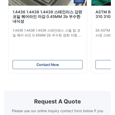
VIDEO
1.4436 1.4438 1.4439 스테인리스 강판
ASTM B
코일 헤어라인 마감 0.45MM 2b 우수한
310 310S
내식성
1.4436 1.4438 1.4439 스테인레스 스틸 엽 코
SS ASTM 20
일 헤어 라인 0.45MM 2b 우수한 경화 저항 스
사경 스테인레
테인레스 스틸은 반경 표면에 가까운 밝기와 단
스테인레스 
단하고 차가운 촉각을 가진 재료의 한 종류입니
판 재료 200
다. 그것은 우수한 부식 저항을 가진 비교적 아
플레이트 길이
방가드 장식 재료입니다.형성성, 호환성 및 강
라 폭 3mm
성. 중공업 및 경공업, 일상 생활용품 산업 및
슬릿 에지 또는
건축 장식 산업에서 사용됩니다. 1. 스테인레스
또는 필요에 
Contact Now
스틸에는 다양한 등급이 있습니다.각기 다른 강
1500mmx6
도에 해당합니다., 열탄화, 유연성 및 용접성.
1800mmx600
당신이 이해하지 못하면, 당신은 우리에게 당신
서...
의 요구 사...
Request A Quote
Please use our online inquiry contact form below if you