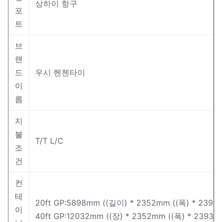
상하이 항구
포
트
브
랜
드
우시 헨첸타이
이
름
지
불
T/T L/C
조
건
컨
테
20ft GP:5898mm ((길이) * 2352mm ((폭) * 2393
이
40ft GP:12032mm ((장) * 2352mm ((폭) * 2393 