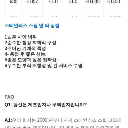
630
≤ 007
≤1.0
≤1.0
≤0.035
≤ 0.03
631
≤0.09
≤1.0
≤1.0
≤0.030
≤0.035
스테인레스 스틸 엽 의 장점
904L
≤ 20
≤0.045
≤1.0
≤0.035
-
1넓은 사양 범위
2순수한 철강 화학적 구성
3뛰어난 기계적 특성
2205
≤0.03
≤1.0
≤ 20
≤0.030
≤0.02
4- 용접 후 좋은 성능;
5좋은 모양과 높은 정확성;
6우수한 부식 저항성 및 긴 서비스 수명.
2507
≤0.03
≤0.8
≤1.2
≤0.035
≤0.02
2520
≤0.08
≤1.5
≤ 20
≤0.045
≤ 0.03
FAQ
410
≤0.15
≤1.0
≤1.0
≤0.035
≤ 0.03
Q1: 당신은 제조업자나 무역업자입니까?
430
≤0.1 2
≤0.75
≤1.0
≤ 0.040
≤ 0.03
A1:
우리 회사는 2009 년부터 자기 스테인리스 스틸 코일의
냉 lamination 제조업체입니다.우리는 우리의 수출권을 획