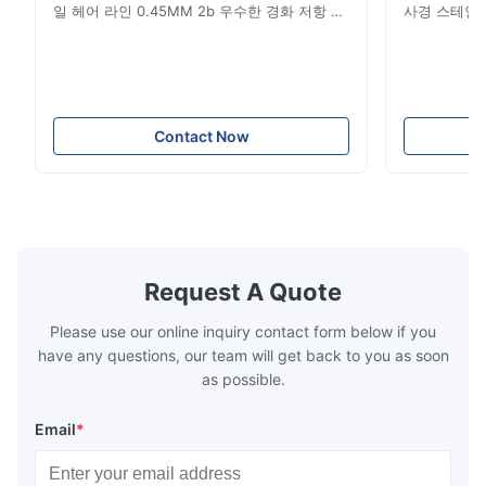
일 헤어 라인 0.45MM 2b 우수한 경화 저항 스
사경 스테인레
테인레스 스틸은 반경 표면에 가까운 밝기와 단
스테인레스 
단하고 차가운 촉각을 가진 재료의 한 종류입니
판 재료 200
다. 그것은 우수한 부식 저항을 가진 비교적 아
플레이트 길이
방가드 장식 재료입니다.형성성, 호환성 및 강
라 폭 3mm
성. 중공업 및 경공업, 일상 생활용품 산업 및
슬릿 에지 또는
건축 장식 산업에서 사용됩니다. 1. 스테인레스
또는 필요에 
Contact Now
스틸에는 다양한 등급이 있습니다.각기 다른 강
1500mmx6
도에 해당합니다., 열탄화, 유연성 및 용접성.
1800mmx600
당신이 이해하지 못하면, 당신은 우리에게 당신
서...
의 요구 사...
Request A Quote
Please use our online inquiry contact form below if you
have any questions, our team will get back to you as soon
as possible.
Email
*