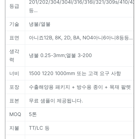
201/202/304/304l/316/316l/321/309s/410/420
등급
등...
기술
냉불/열불
표면
아니죠12B, 8K, 2D, BA, NO4아니6아니8등등...
생각
냉불 0.25-3mm;열불 3-200
력
너비
1500 1220 1000mm 또는 고객 요구 사항
포장
수출해양용 패키지 + 방수용 종이 + 목재 팔렛
표본
무료 샘플이 제공됩니다.
MOQ
5톤
지불
TT/LC 등