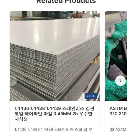
Related Products
은 금속 가공 기술로 가공되는 스테인레스 스틸의 일종입
니다.그리고 스테인레스 스틸 와이어 드래잉은 스테인레스
스틸과 알루미늄 제품 산업에서 가장 인기있는 표면 처리
기술입니다.이 기술은 주로 스테인레스 스틸 및 알루미늄
제품의 당기 효과를 위해 사용됩니다. , 닦은 스테인레스 스
틸의 표면은 금속 성질이 있습니다. 생산 설명 이름 스테인
리스 스틸 엽 등급
201/202/304/304l/316/316l/321/309s...
VIDEO
1.4436 1.4438 1.4439 스테인리스 강판
ASTM B
코일 헤어라인 마감 0.45MM 2b 우수한
310 310S
내식성
1.4436 1.4438 1.4439 스테인레스 스틸 엽 코
SS ASTM 20