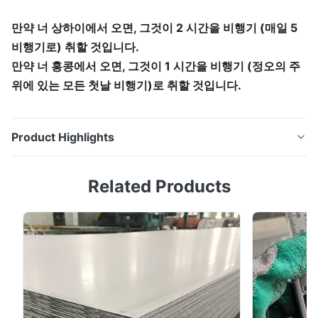
만약 너 상하이에서 오면, 그것이 2 시간을 비행기 (매일 5
비행기로) 취할 것입니다.
만약 너 홍콩에서 오면, 그것이 1 시간을 비행기 (정오의 주
위에 있는 모든 첫날 비행기)로 취할 것입니다.
Product Highlights
DX51D 블루 시트 금속을 구축하기 위한 0.5MM 기채색 직
Related Products
류 전기로 자극된 PPGL 시트 강철 코일 컬러 코팅 코일은
표면적으로 유기적인 코팅의 층 또는 여러 층으로 코팅되
고 그리고 나서 구워지고 치료되는 표면 프리트리트먼트
(화학적 탈지와 화학전환 처리) 뒤에, 뜨거운 아연 도금 강
판, 뜨거운 알루미늄으로 입힌 아연판, 갈바니 전기화 시트,
기타 등등의 제품입니다. 색깔 코팅 코일의 단축형인 명명
된 유기계 도료 컬러 스틸 코일 보드의 다양한 다른 색으로