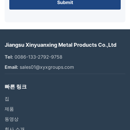
Submit
Jiangsu Xinyuanxing Metal Products Co.,Ltd
Tel:
0086-133-2792-9758
Email:
sales01@xyxgroups.com
빠른 링크
집
제품
동영상
회사 소개