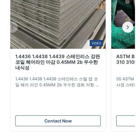
코팅됩니다기 때문에. 제품 설명 상품 이름 PPGI 강철 코일
색 RAL ...
VIDEO
1.4436 1.4438 1.4439 스테인리스 강판
ASTM B
코일 헤어라인 마감 0.45MM 2b 우수한
310 310S
내식성
1.4436 1.4438 1.4439 스테인레스 스틸 엽 코
SS ASTM 20
일 헤어 라인 0.45MM 2b 우수한 경화 저항 스
사경 스테인레
테인레스 스틸은 반경 표면에 가까운 밝기와 단
스테인레스 
단하고 차가운 촉각을 가진 재료의 한 종류입니
판 재료 200
다. 그것은 우수한 부식 저항을 가진 비교적 아
플레이트 길이
방가드 장식 재료입니다.형성성, 호환성 및 강
라 폭 3mm
성. 중공업 및 경공업, 일상 생활용품 산업 및
슬릿 에지 또는
건축 장식 산업에서 사용됩니다. 1. 스테인레스
또는 필요에 
Contact Now
스틸에는 다양한 등급이 있습니다.각기 다른 강
1500mmx6
도에 해당합니다., 열탄화, 유연성 및 용접성.
1800mmx600
당신이 이해하지 못하면, 당신은 우리에게 당신
서...